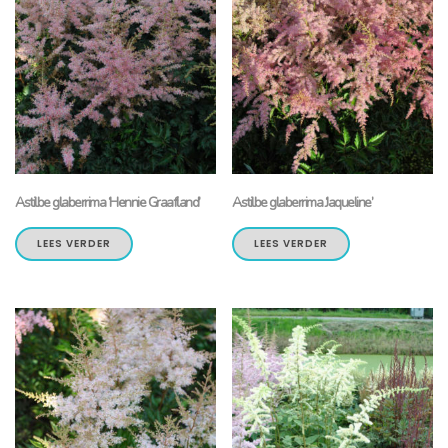
Astilbe glaberrima ‘Hennie Graafland’
Astilbe glaberrima ‘Jaqueline’
LEES VERDER
LEES VERDER