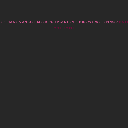
BE - HANS VAN DER MEER POTPLANTEN - NIEUWE WETERING
NAT
>
COLLECTIE