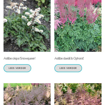
Astilbe crispa ‘Snowqueen’
Astilbe davidii ‘Jo Ophorst’
LEES VERDER
LEES VERDER