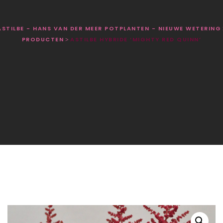
ASTILBE - HANS VAN DER MEER POTPLANTEN - NIEUWE WETERING
PRODUCTEN
ASTILBE HYBRIDE ‘MIGHTY RED QUINN’
>