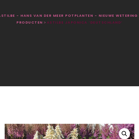
ASTILBE - HANS VAN DER MEER POTPLANTEN - NIEUWE WETERING
PRODUCTEN
ASTILBE JAPONICA ‘DEUTSCHLAND’
>