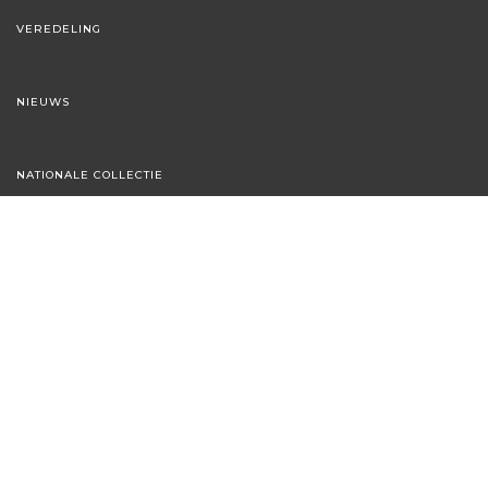
VEREDELING
NIEUWS
NATIONALE COLLECTIE
FLORAXCHANGE
hans@astilbe.nl
Nieuwe Wetering | Netherlands