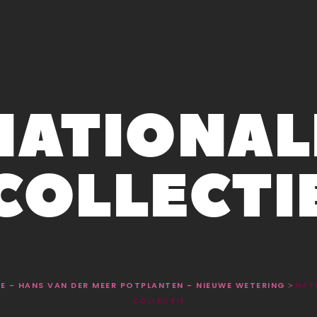
NATIONAL
COLLECTI
BE - HANS VAN DER MEER POTPLANTEN - NIEUWE WETERING
NAT
>
COLLECTIE