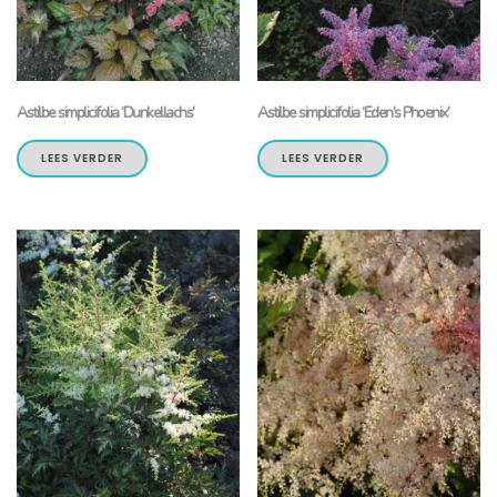
Astilbe simplicifolia ‘Dunkellachs’
Astilbe simplicifolia ‘Eden’s Phoenix’
LEES VERDER
LEES VERDER