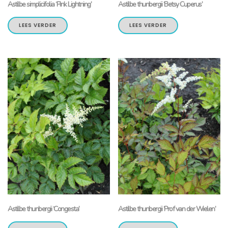
Astilbe simplicifolia ‘Pink Lightning’
Astilbe thunbergii ‘Betsy Cuperus’
LEES VERDER
LEES VERDER
Astilbe thunbergii ‘Congesta’
Astilbe thunbergii ‘Prof van der Wielen’