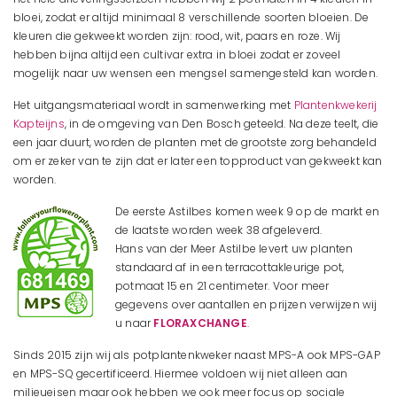
bloei, zodat er altijd minimaal 8 verschillende soorten bloeien. De
kleuren die gekweekt worden zijn: rood, wit, paars en roze. Wij
hebben bijna altijd een cultivar extra in bloei zodat er zoveel
mogelijk naar uw wensen een mengsel samengesteld kan worden.
Het uitgangsmateriaal wordt in samenwerking met
Plantenkwekerij
Kapteijns
, in de omgeving van Den Bosch geteeld. Na deze teelt, die
een jaar duurt, worden de planten met de grootste zorg behandeld
om er zeker van te zijn dat er later een topproduct van gekweekt kan
worden.
De eerste Astilbes komen week 9 op de markt en
de laatste worden week 38 afgeleverd.
Hans van der Meer Astilbe levert uw planten
standaard af in een terracottakleurige pot,
potmaat 15 en 21 centimeter. Voor meer
gegevens over aantallen en prijzen verwijzen wij
u naar
FLORAXCHANGE
.
Sinds 2015 zijn wij als potplantenkweker naast MPS-A ook MPS-GAP
en MPS-SQ gecertificeerd. Hiermee voldoen wij niet alleen aan
milieueisen maar ook hebben we ook meer focus op sociale