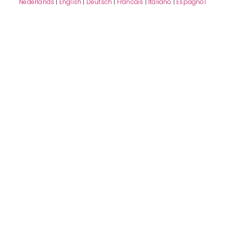
Nederlands
|
English
|
Deutsch
|
Francais
|
Italiano
|
Espagnol
HANS VAN DER MEER POTPLANTEN OP SOCIAL
MEDIA
VOLG ONS!