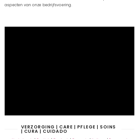
aspecten van onze bedrijfsvoering.
VERZORGING | CARE | PFLEGE | SOINS
| CURA | CUIDADO