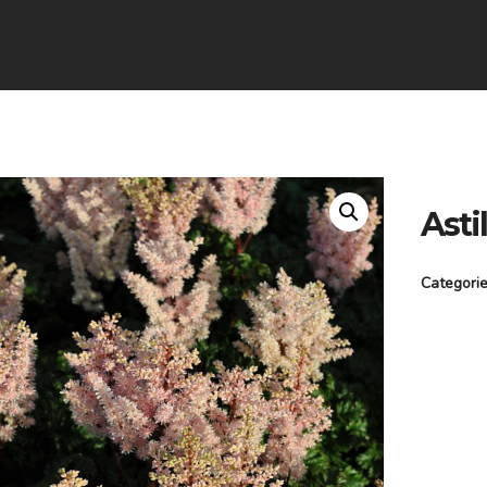
Astil
Categori