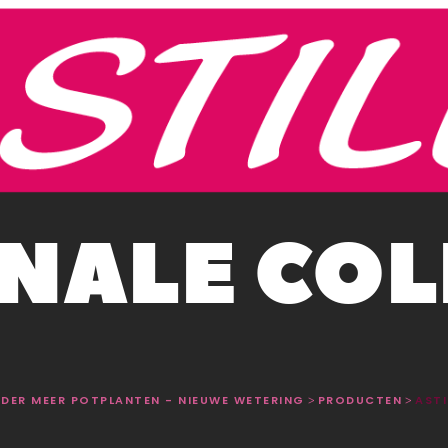
NALE COL
 DER MEER POTPLANTEN - NIEUWE WETERING
PRODUCTEN
ASTI
>
>