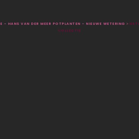
BE - HANS VAN DER MEER POTPLANTEN - NIEUWE WETERING
NAT
>
COLLECTIE