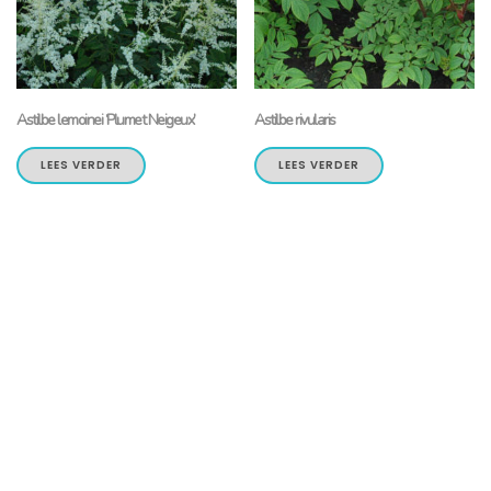
Astilbe lemoinei ‘Plumet Neigeux’
Astilbe rivularis
LEES VERDER
LEES VERDER