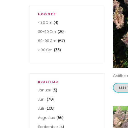
HOOGTE
(4)
< 30 Cm
(20)
30-60 Cm
(67)
60-90 Cm
(33)
> 90 Cm
Astilbe c
BLOEITIJD
LEES
(5)
Januari
(70)
Juni
(108)
Juli
(56)
Augustus
(4)
September