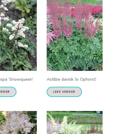
rispa ‘Snowqueen’
Astilbe davidii ‘Jo Ophorst’
ERDER
LEES VERDER