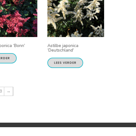
ponica ‘Bonn’
Astilbe japonica
‘Deutschland’
ERDER
LEES VERDER
8
→