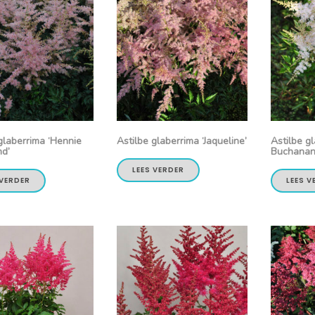
glaberrima ‘Hennie
Astilbe glaberrima ‘Jaqueline’
Astilbe gl
nd’
Buchanan
LEES VERDER
 VERDER
LEES V