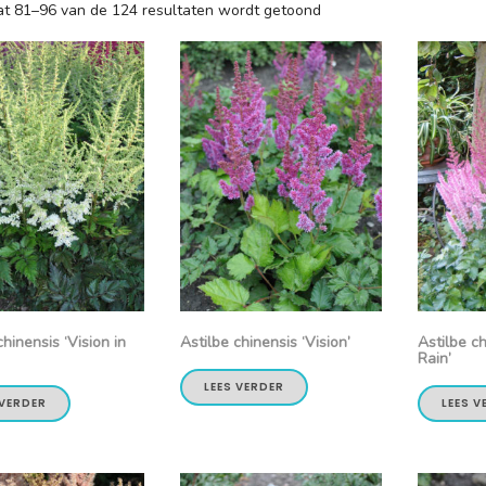
at 81–96 van de 124 resultaten wordt getoond
chinensis ‘Vision in
Astilbe chinensis ‘Vision’
Astilbe ch
Rain’
LEES VERDER
 VERDER
LEES V