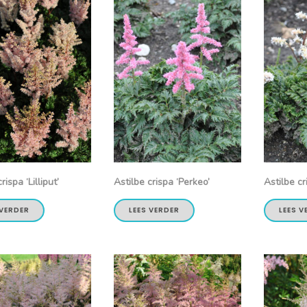
rispa ‘Lilliput’
Astilbe crispa ‘Perkeo’
Astilbe c
 VERDER
LEES VERDER
LEES V