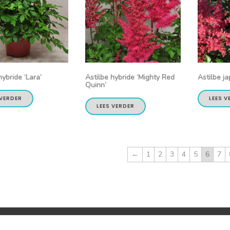
hybride ‘Lara’
Astilbe hybride ‘Mighty Red
Astilbe ja
Quinn’
 VERDER
LEES V
LEES VERDER
←
1
2
3
4
5
6
7