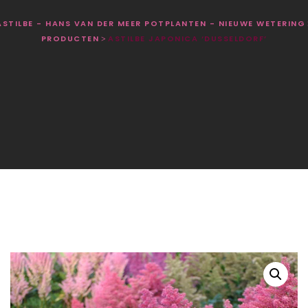
ASTILBE - HANS VAN DER MEER POTPLANTEN - NIEUWE WETERING
PRODUCTEN
ASTILBE JAPONICA ‘DUSSELDORF’
>