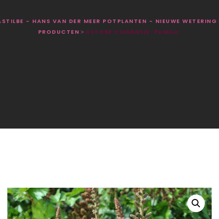
ASTILBE - HANS VAN DER MEER POTPLANTEN - NIEUWE WETERING
PRODUCTEN
ASTILBE CHINENSIS ‘PUMILA’
>