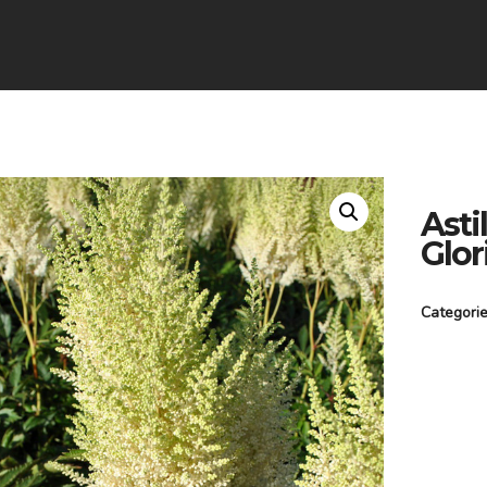
Asti
Glor
Categori