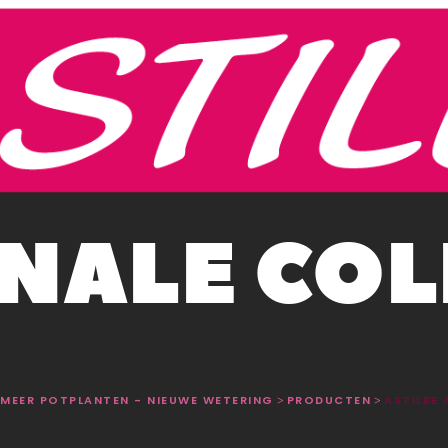
NALE COL
R MEER POTPLANTEN - NIEUWE WETERING
PRODUCTEN
ASTILBE 
>
>