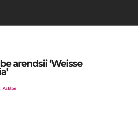
lbe arendsii ‘Weisse
ia’
e:
Astilbe