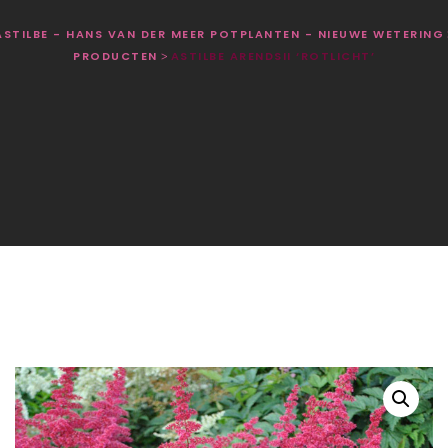
ASTILBE - HANS VAN DER MEER POTPLANTEN - NIEUWE WETERING
PRODUCTEN
ASTILBE ARENDSII ‘ROTLICHT’
>