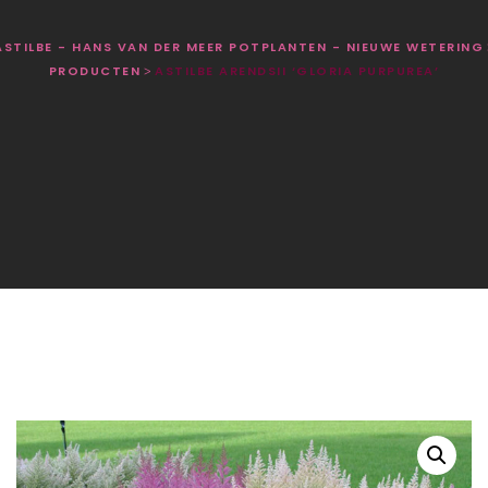
ASTILBE - HANS VAN DER MEER POTPLANTEN - NIEUWE WETERING
PRODUCTEN
ASTILBE ARENDSII ‘GLORIA PURPUREA’
>