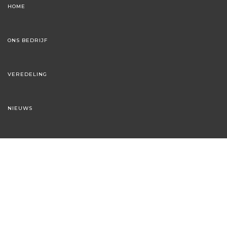
HOME
ONS BEDRIJF
VEREDELING
NIEUWS
NATIONALE COLLECTIE
FLORAXCHANGE
hans@astilbe.nl