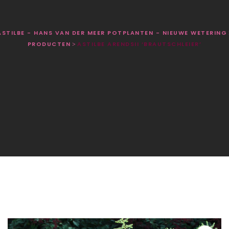
ASTILBE - HANS VAN DER MEER POTPLANTEN - NIEUWE WETERING
PRODUCTEN
ASTILBE ARENDSII ‘BRAUTSCHLEIER’
>