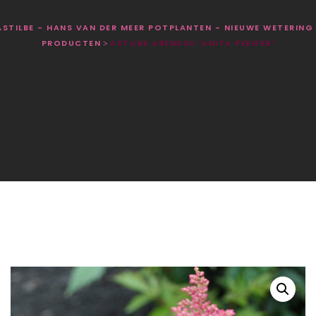
ASTILBE - HANS VAN DER MEER POTPLANTEN - NIEUWE WETERING
PRODUCTEN
ASTILBE ARENDSII ‘ANITA PFEIFER’
>