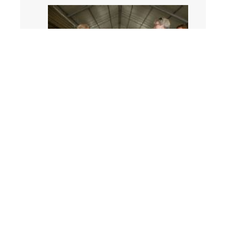
Met trots zijn twee nieuwe Astilbes gedoopt,
genaamd `Plonie` en `Har van der Meer`.
LEES BERICHT »
Prev
1
2