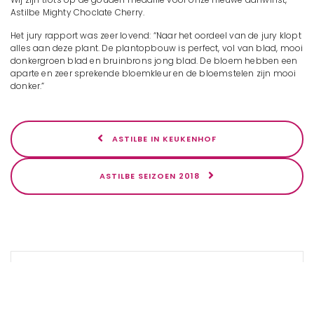
Astilbe Mighty Choclate Cherry.
Het jury rapport was zeer lovend: “Naar het oordeel van de jury klopt
alles aan deze plant. De plantopbouw is perfect, vol van blad, mooi
donkergroen blad en bruinbrons jong blad. De bloem hebben een
aparte en zeer sprekende bloemkleur en de bloemstelen zijn mooi
donker.”
ASTILBE IN KEUKENHOF
ASTILBE SEIZOEN 2018
VOLG ONS OP INSTAGRAM
[instagram-feed]